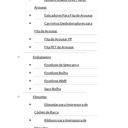
Arquear
Esticadores Para Fita de Arquear
Carrinhos Desbobinadores para
Fita de Arquear
Fita de Arquear PP
Fita PET de Arquear
Selo Metalico para Fita de
Embalagens
Arquear
Envelope de Segurança
Envelope Bolha
Envelope AWB
Saco Bolha
Etiquetar
Etiquetas para Impressora de
Código de Barra
Ribbons para Impressora de
Etiquetas