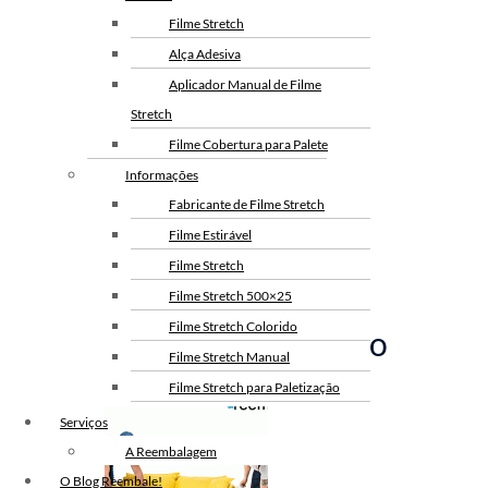
Filme Stretch
Alça Adesiva
Aplicador Manual de Filme
Stretch
Filme Cobertura para Palete
Informações
Fabricante de Filme Stretch
Filme Estirável
Filme Stretch
Filme Stretch 500×25
Filme Stretch Colorido
Filme Stretch Colorido
Filme Stretch Manual
Filme Stretch para Paletização
Filme Stretch sem Tubete
Serviços
Filme Stretch Preto
A Reembalagem
Fita de Arquear PET
O Blog Reembale!