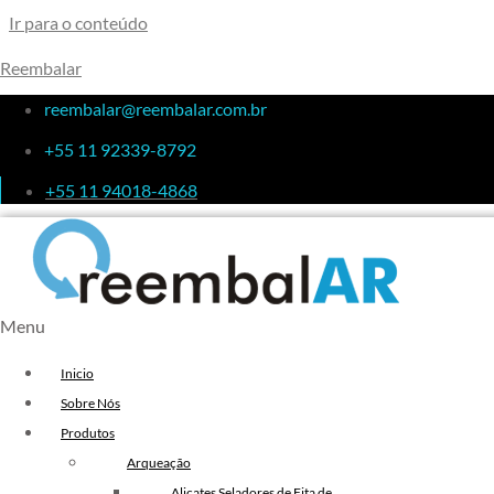
Ir para o conteúdo
Reembalar
reembalar@reembalar.com.br
+55 11 92339-8792
+55 11 94018-4868
Menu
Inicio
Sobre Nós
Produtos
Arqueação
Alicates Seladores de Fita de