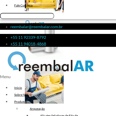
Fita de Arquear 10mm
Fale Conosco
Fita de Arquear
Fita Adesiva Transparente
reembalar@reembalar.com.br
48×50
Fita Adesiva
+55 11 92339-8792
Fita Adesiva Colorida
+55 11 94018-4868
Fita Adesiva Personalizada
Fita Adesiva Personalizada com
Logomarca
Fita Adesiva Personalizada em
Menu
Pequena Quantidade
Fita Adesiva Personalizada no
Inicio
Atacado
Sobre Nós
Fita Adesiva Personalizada para
Produtos
Embalagem
Arqueação
Fita Adesiva Transparente
Alicates Seladores de Fita de