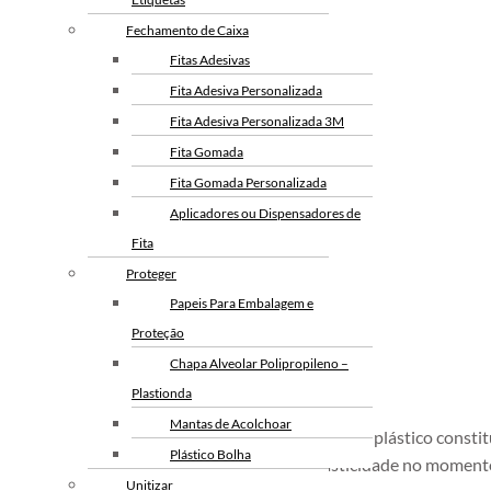
Fita Gomada com Reforço
Fechamento de Caixa
Fita Gomada
Fitas Adesivas
Fabricante de Fita Gomada
Fita Adesiva Personalizada
Envelope de Segurança
Fita Adesiva Personalizada 3M
Envelope de Segurança com Lacre
Fita Gomada
Adesivo
Fita Gomada Personalizada
Envelope de Segurança com
Aplicadores ou Dispensadores de
Bolha
Fita
Envelope de Segurança com Logo
Proteger
da Empresa
Papeis Para Embalagem e
Envelope de Segurança
Proteção
Inviolável
Chapa Alveolar Polipropileno –
Envelope de Segurança para
Plastionda
Correios Personalizado
Mantas de Acolchoar
O
filme stretch colorido
é uma película de plástico consti
Envelope de segurança para E-
Plástico Bolha
que proporciona ao filme stretch elasticidade no moment
commerce
Unitizar