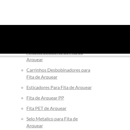
Arqueação
Alicates Seladores de Fita de
Arquear
Carrinhos Desbobinadores para
Fita de Arquear
Esticadores Para Fita de Arquear
Fita de Arquear PP
Fita PET de Arquear
Selo Metalico para Fita de
Arquear