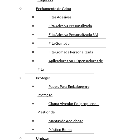
Fechamento de Caixa
Fitas Adesivas
Fita Adesiva Personalizada
Fita Adesiva Personalizada 3M
Fita Gomada
Fita Gomada Personalizada
Aplicadores ou Dispensadores de
Fita
Proteger
Papeis Para Embalagem e
Proteção
Chapa Alveolar Polipropileno –
Plastionda
Mantas de Acolchoar
Plástico Bolha
Unitizar