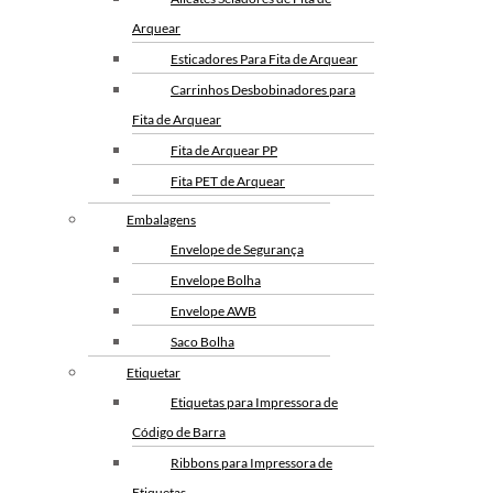
Fita Adesiva Transparente
Arquear
48×100
Esticadores Para Fita de Arquear
Fita Adesiva Transparente
Carrinhos Desbobinadores para
48×50
Fita de Arquear
Fita de Arquear
Fita de Arquear PP
Fita de Arquear 10mm
Fita PET de Arquear
Fita de Arquear 13mm
Selo Metalico para Fita de
Embalagens
Fita de Arquear 16mm
Arquear
Envelope de Segurança
Fita de Arquear PET
Envelope Bolha
Fita de Arquear Phoenix
Envelope AWB
Selo para Fita de Arquear
Saco Bolha
Preço da Fita Gomada
Etiquetar
Personalizada
Etiquetas para Impressora de
Preço da Fita Gomada
Código de Barra
Fita Gomada Personalizada
Ribbons para Impressora de
Fita Gomada de Papel
Etiquetas