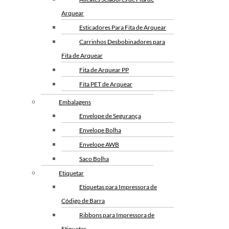
Fita Adesiva Transparente
Arquear
48×100
Esticadores Para Fita de Arquear
Fita Adesiva Transparente
Carrinhos Desbobinadores para
48×50
Fita de Arquear
Fita de Arquear
Fita de Arquear PP
Fita de Arquear 10mm
Fita PET de Arquear
Fita de Arquear 13mm
Selo Metalico para Fita de
Embalagens
Fita de Arquear 16mm
Arquear
Envelope de Segurança
Fita de Arquear PET
Envelope Bolha
Fita de Arquear Phoenix
Envelope AWB
Selo para Fita de Arquear
Saco Bolha
Preço da Fita Gomada
Etiquetar
Personalizada
Etiquetas para Impressora de
Preço da Fita Gomada
Código de Barra
Fita Gomada Personalizada
Ribbons para Impressora de
Fita Gomada de Papel
Etiquetas