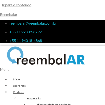
Ir para o conteúdo
Reembalar
reembalar@reembalar.com.br
+55 11 92339-8792
+55 11 94018-4868
Menu
Inicio
Sobre Nós
Produtos
Arqueação
Alicates Seladores de Fita de