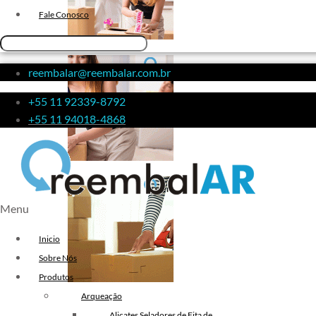
Fita de Arquear 10mm
Fale Conosco
Fita de Arquear
Fita Adesiva Transparente
reembalar@reembalar.com.br
48×50
Fita Adesiva
+55 11 92339-8792
Fita Adesiva Colorida
+55 11 94018-4868
Fita Adesiva Personalizada
Fita Adesiva Personalizada com
Logomarca
Fita Adesiva Personalizada em
Menu
Pequena Quantidade
Fita Adesiva Personalizada no
Inicio
Atacado
Sobre Nós
Fita Adesiva Personalizada para
Produtos
Embalagem
Arqueação
Fita Adesiva Transparente
Alicates Seladores de Fita de