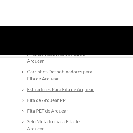
Arqueação
Alicates Seladores de Fita de
Arquear
Carrinhos Desbobinadores para
Fita de Arquear
Esticadores Para Fita de Arquear
Fita de Arquear PP
Fita PET de Arquear
Selo Metalico para Fita de
Arquear