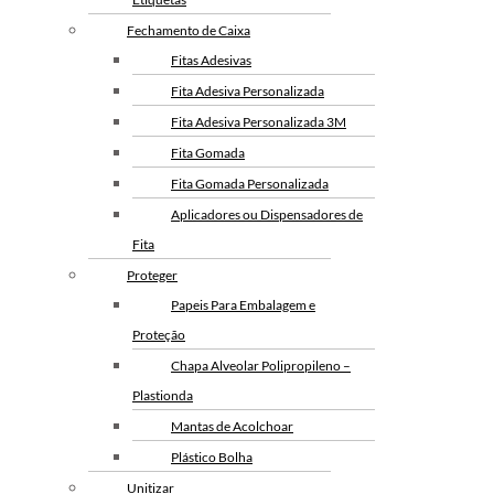
Fechamento de Caixa
Fitas Adesivas
Fita Adesiva Personalizada
Fita Adesiva Personalizada 3M
Fita Gomada
Fita Gomada Personalizada
Aplicadores ou Dispensadores de
Fita
Proteger
Papeis Para Embalagem e
Proteção
Chapa Alveolar Polipropileno –
Plastionda
Mantas de Acolchoar
Plástico Bolha
Unitizar