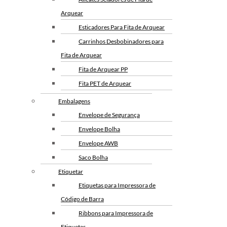
Arquear
Esticadores Para Fita de Arquear
Carrinhos Desbobinadores para
Fita de Arquear
Fita de Arquear PP
Fita PET de Arquear
Selo Metalico para Fita de
Embalagens
Arquear
Envelope de Segurança
Envelope Bolha
Envelope AWB
Saco Bolha
Etiquetar
Etiquetas para Impressora de
Código de Barra
Ribbons para Impressora de
Etiquetas