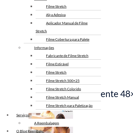
Filme Stretch
Alça Adesiva
Aplicador Manual de Filme
Stretch
Filme Cobertura para Palete
Informações
Fabricante de Filme Stretch
Filme Estirável
Filme Stretch
Filme Stretch 500×25
Filme Stretch Colorido
Fita Adesiva Transparente 4
Filme Stretch Manual
Filme Stretch para Paletização
Filme Stretch sem Tubete
Serviços
Filme Stretch Preto
A Reembalagem
Fita de Arquear PET
O Blog Reembale!