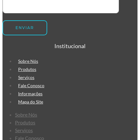
commerce
Envelope de Segurança
Personalizado
Envelope Plástico de Segurança
Personalizado
Institucional
Envelope de Segurança para
Correios
Sobre Nós
Produtos
Serviços
Fale Conosco
Informações
Mapa do Site
Sobre Nós
Produtos
Serviços
Fale Conosco