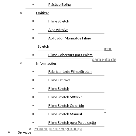
Envelope de Segurança
Plástico Bolha
De Filme Stretch
Personalizado
Unitizar
Envelope Plástico de Segurança
Filme Stretch
Personalizado
Alça Adesiva
Envelope de Segurança para
Aplicador Manual de Filme
Arqueação
Correios
Stretch
Alicates Seladores de Fita de Arquear
Filme Cobertura para Palete
Carrinhos Desbobinadores para Fita de
Informações
Arquear
Fabricante de Filme Stretch
Esticadores Para Fita de Arquear
Filme Estirável
Fita de Arquear PP
Filme Stretch
Filme Stretch 500×25
Fita PET de Arquear
Filme Stretch Colorido
Selo Metalico para Fita de Arquear
Filme Stretch Manual
Embalagens
Filme Stretch para Paletização
Envelope de Segurança
Filme Stretch sem Tubete
Serviços