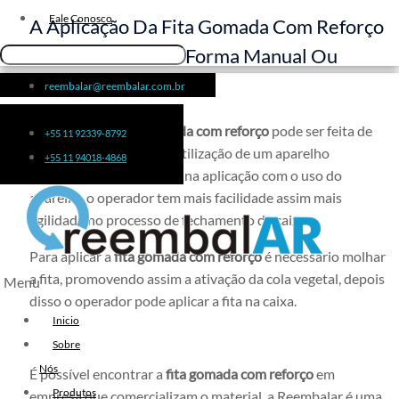
Fita de Arquear 10mm
Fale Conosco
A Aplicação Da Fita Gomada Com Reforço
Fita de Arquear
Pode Ser Feita De Forma Manual Ou
Fita Adesiva Transparente
Automática.
reembalar@reembalar.com.br
48×50
Fita Adesiva
A utilização da
fita gomada com reforço
pode ser feita de
+55 11 92339-8792
Fita Adesiva Colorida
forma manual ou com a utilização de um aparelho
+55 11 94018-4868
Fita Adesiva Personalizada
aplicador de fita gomada, na aplicação com o uso do
Fita Adesiva Personalizada com
aparelho o operador tem mais facilidade assim mais
Logomarca
agilidade no processo de fechamento de caixas.
Fita Adesiva Personalizada em
Para aplicar a
fita gomada com reforço
é necessário molhar
Pequena Quantidade
a fita, promovendo assim a ativação da cola vegetal, depois
Menu
Fita Adesiva Personalizada no
disso o operador pode aplicar a fita na caixa.
Atacado
Inicio
Fita Adesiva Personalizada para
Sobre
Embalagem
Nós
É possível encontrar a
fita gomada com reforço
em
Fita Adesiva Transparente
Produtos
empresa que comercializam o material, a Reembalar é uma