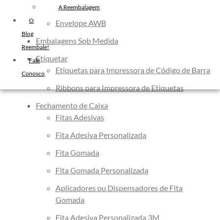
Envelope Bolha
Filme Stretch Preto
A Reembalagem
Fita de Arquear PET
O
Envelope AWB
Fita de Arquear 10mm
Blog
Embalagens Sob Medida
Reembale!
Fita de Arquear
Etiquetar
Fale
Fita Adesiva Transparente
Etiquetas para Impressora de Código de Barra
Conosco
48×50
Ribbons para Impressora de Etiquetas
Fita Adesiva
Fita Adesiva Colorida
Fechamento de Caixa
Fita Adesiva Personalizada
Fitas Adesivas
Fita Adesiva Personalizada com
Fita Adesiva Personalizada
Logomarca
Fita Gomada
Fita Adesiva Personalizada em
Pequena Quantidade
Fita Gomada Personalizada
Fita Adesiva Personalizada no
Aplicadores ou Dispensadores de Fita
Atacado
Gomada
Fita Adesiva Personalizada para
Fita Adesiva Personalizada 3M