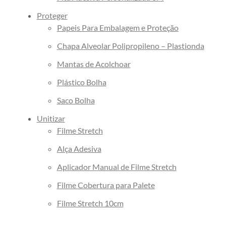
Embalagem
Proteger
Fita Adesiva Transparente
Papeis Para Embalagem e Proteção
Fita Adesiva Transparente
Chapa Alveolar Polipropileno – Plastionda
48×100
Fita Adesiva Transparente
Mantas de Acolchoar
48×50
Plástico Bolha
Fita de Arquear
Saco Bolha
Fita de Arquear 10mm
Fita de Arquear 13mm
Unitizar
Fita de Arquear 16mm
Filme Stretch
Fita de Arquear PET
Alça Adesiva
Fita de Arquear Phoenix
Aplicador Manual de Filme Stretch
Selo para Fita de Arquear
Filme Cobertura para Palete
Preço da Fita Gomada
Personalizada
Filme Stretch 10cm
Preço da Fita Gomada