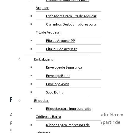
Arquear
Esticadores Para Fita de Arquear
Carrinhos Desbobinadores para
Fita de Arquear
Fita de Arquear PP
Fita PET de Arquear
Selo Metalico para Fita de
Embalagens
Arquear
Envelope de Segurança
Envelope Bolha
Envelope AWB
Saco Bolha
Fita Gomada Com Reforço
Etiquetar
Etiquetas para Impressora de
A
fita gomada com reforço
é um produto constituído em
Código de Barra
p
apel kra
ft que é um tipo de papel fabricado a partir de
Ribbons para Impressora de
uma mistura de fibras de celulose.
Etiquetas