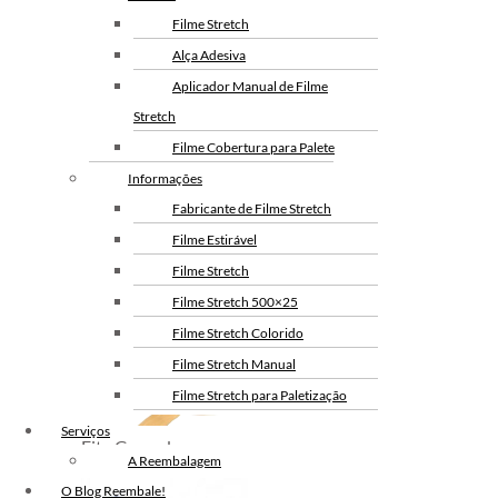
Filme Stretch
Alça Adesiva
Aplicador Manual de Filme
Stretch
Filme Cobertura para Palete
Informações
Fita Gomada
Fabricante de Filme Stretch
Personalizada
Filme Estirável
Filme Stretch
Filme Stretch 500×25
Filme Stretch Colorido
Filme Stretch Manual
Filme Stretch para Paletização
Filme Stretch sem Tubete
Serviços
Fita Gomada
Filme Stretch Preto
A Reembalagem
Fita de Arquear PET
O Blog Reembale!