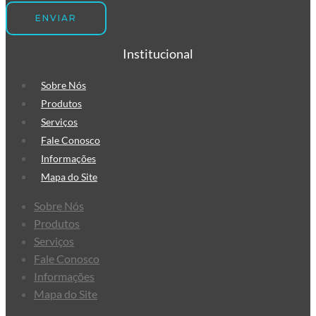
Fita Gomada Personalizada
Fita Gomada de Papel
Fita Gomada com Reforço
Institucional
Fita Gomada
Fabricante de Fita Gomada
Sobre Nós
Envelope de Segurança
Produtos
Envelope de Segurança com Lacre
Serviços
Fale Conosco
Adesivo
Informações
Envelope de Segurança com
Mapa do Site
Bolha
Envelope de Segurança com Logo
Sobre Nós
da Empresa
Produtos
Envelope de Segurança
Serviços
Inviolável
Fale Conosco
Informações
Envelope de Segurança para
Mapa do Site
Correios Personalizado
Envelope de segurança para E-