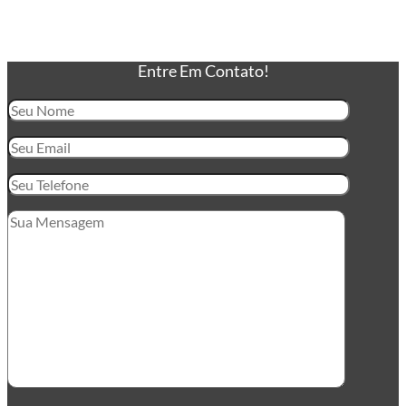
Embalagem
Fita Adesiva Transparente
Fita Adesiva Transparente
Entre Em Contato!
48×100
Fita Adesiva Transparente
48×50
Fita de Arquear
Fita de Arquear 10mm
Fita de Arquear 13mm
Fita de Arquear 16mm
Fita de Arquear PET
Fita de Arquear Phoenix
Selo para Fita de Arquear
Preço da Fita Gomada
Personalizada
Preço da Fita Gomada