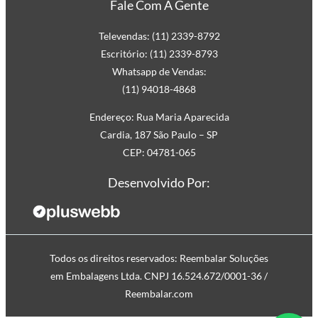
Fale Com A Gente
commerce
Televendas: (11) 2339-8792
Envelope de Segurança
Escritório: (11) 2339-8793
Personalizado
Whatsapp de Vendas:
Envelope Plástico de Segurança
(11) 94018-4868
Personalizado
Envelope de Segurança para
Endereço: Rua Maria Aparecida
Cardia, 187 São Paulo – SP
Correios
CEP: 04781-065
Desenvolvido Por:
Todos os direitos reservados: Reembalar Soluções
em Embalagens Ltda. CNPJ 16.524.672/0001-36 /
Reembalar.com