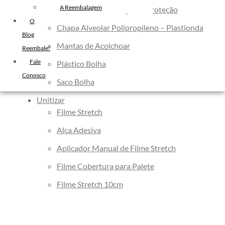
Filme Stretch Preto
A Reembalagem
Papeis Para Embalagem e Proteção
Fita de Arquear PET
O
Chapa Alveolar Polipropileno – Plastionda
Fita de Arquear 10mm
Blog
Mantas de Acolchoar
Reembale!
Fita de Arquear
Fale
Fita Adesiva Transparente
Plástico Bolha
Conosco
48×50
Saco Bolha
Fita Adesiva
Unitizar
Fita Adesiva Colorida
Filme Stretch
Fita Adesiva Personalizada
Alça Adesiva
Fita Adesiva Personalizada com
Logomarca
Aplicador Manual de Filme Stretch
Fita Adesiva Personalizada em
Filme Cobertura para Palete
Pequena Quantidade
Filme Stretch 10cm
Fita Adesiva Personalizada no
Atacado
Fita Adesiva Personalizada para