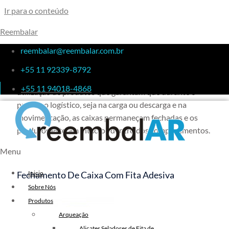
Ir para o conteúdo
Reembalar
Fechamento De Caixa
reembalar@reembalar.com.br
+55 11 92339-8792
No processo de
fechamento de caixa
é necessário a
+55 11 94018-4868
utilização de produtos que garantam que durante o
processo logístico, seja na carga ou descarga e na
movimentação, as caixas permaneçam fechadas e os
produtos estejam intactos dentro dos compartimentos.
Menu
Fechamento De Caixa Com Fita Adesiva
Inicio
Sobre Nós
Produtos
Arqueação
Alicates Seladores de Fita de