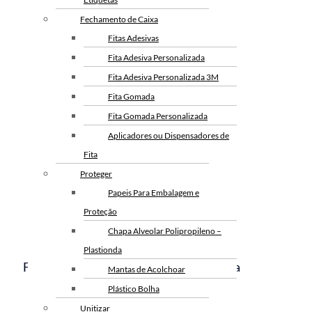
Fechamento de Caixa
Fitas Adesivas
Aplicador de Fita
Fita Adesiva Personalizada
Adesiva
Fita Adesiva Personalizada 3M
Fita Gomada
Fita Gomada Personalizada
Aplicadores ou Dispensadores de
Fita
Proteger
Papeis Para Embalagem e
Proteção
Chapa Alveolar Polipropileno –
Plastionda
Fechamento De Caixa Com Fita Gomada
Mantas de Acolchoar
Plástico Bolha
Unitizar