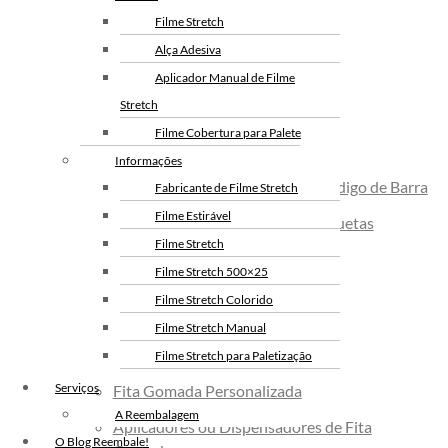
Envelope de Segurança
Filme Stretch
Alça Adesiva
Envelope Bolha
Aplicador Manual de Filme
Envelope AWB
Stretch
Embalagens Sob Medida
Filme Cobertura para Palete
Informações
Etiquetar
Etiquetas para Impressora de Código de Barra
Fabricante de Filme Stretch
Filme Estirável
Ribbons para Impressora de Etiquetas
Filme Stretch
Fechamento de Caixa
Filme Stretch 500×25
Fitas Adesivas
Filme Stretch Colorido
Fita Adesiva Personalizada
Filme Stretch Manual
Fita Gomada
Filme Stretch para Paletização
Filme Stretch sem Tubete
Serviços
Fita Gomada Personalizada
Filme Stretch Preto
A Reembalagem
Aplicadores ou Dispensadores de Fita
Fita de Arquear PET
O Blog Reembale!