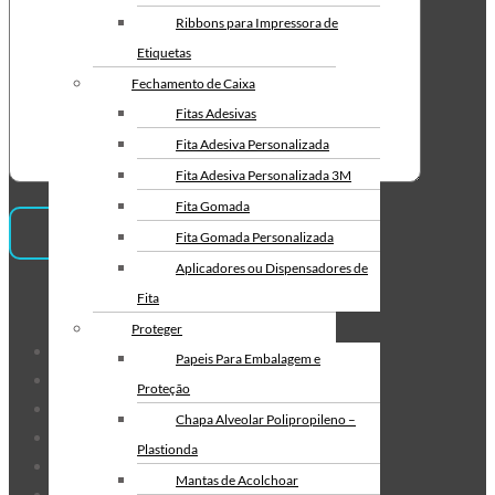
Fita Gomada com Reforço
Ribbons para Impressora de
Fita Gomada
Etiquetas
Fabricante de Fita Gomada
Fechamento de Caixa
Envelope de Segurança
Fitas Adesivas
Envelope de Segurança com Lacre
Fita Adesiva Personalizada
Adesivo
Fita Adesiva Personalizada 3M
Envelope de Segurança com
Fita Gomada
Bolha
Fita Gomada Personalizada
Envelope de Segurança com Logo
Aplicadores ou Dispensadores de
da Empresa
Institucional
Fita
Envelope de Segurança
Proteger
Inviolável
Sobre Nós
Papeis Para Embalagem e
Produtos
Envelope de Segurança para
Proteção
Serviços
Correios Personalizado
Chapa Alveolar Polipropileno –
Fale Conosco
Envelope de segurança para E-
Plastionda
Informações
commerce
Mantas de Acolchoar
Mapa do Site