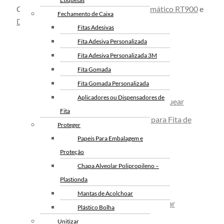
Conheça também o
Equipamento Automático RT900
e
Fechamento de Caixa
Dispensador Manual Modelo Tobogã
.
Fitas Adesivas
Fita Adesiva Personalizada
Fita Adesiva Personalizada 3M
Fita Gomada
Fita Gomada Personalizada
Arqueação
Aplicadores ou Dispensadores de
Alicates Seladores de Fita de Arquear
Fita
Carrinhos Desbobinadores para Fita de
Proteger
Arquear
Papeis Para Embalagem e
Esticadores Para Fita de Arquear
Proteção
Chapa Alveolar Polipropileno –
Fita de Arquear PP
Plastionda
Fita PET de Arquear
Mantas de Acolchoar
Selo Metalico para Fita de Arquear
Plástico Bolha
Embalagens
Unitizar