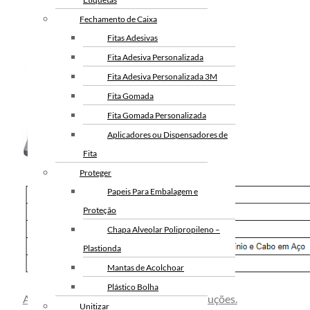
Fechamento de Caixa
Fitas Adesivas
Fita Adesiva Personalizada
Fita Adesiva Personalizada 3M
Fita Gomada
Fita Gomada Personalizada
Aplicadores ou Dispensadores de
Fita
Proteger
Papeis Para Embalagem e
Proteção
Chapa Alveolar Polipropileno –
Plastionda
Mantas de Acolchoar
Plástico Bolha
Acesse nosso portfólio completo de soluções.
Unitizar