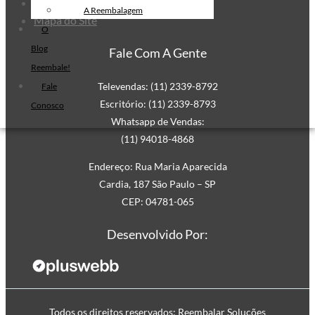
Informações
Filme Stretch Preto
A Reembalagem
Mapa do Site
Fita de Arquear PET
O
Fita de Arquear 10mm
Blog
Fale Com A Gente
Reembale!
Fita de Arquear
Televendas: (11) 2339-8792
Fale
Fita Adesiva Transparente
Escritório: (11) 2339-8793
Conosco
48×50
Whatsapp de Vendas:
Fita Adesiva
(11) 94018-4868
Fita Adesiva Colorida
Fita Adesiva Personalizada
Endereço: Rua Maria Aparecida
Cardia, 187 São Paulo – SP
Fita Adesiva Personalizada com
CEP: 04781-065
Logomarca
Fita Adesiva Personalizada em
Desenvolvido Por:
Pequena Quantidade
Fita Adesiva Personalizada no
Atacado
Fita Adesiva Personalizada para
Todos os direitos reservados: Reembalar Soluções