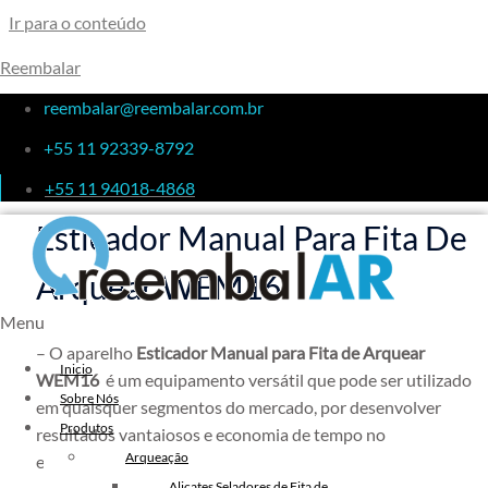
Ir para o conteúdo
Reembalar
Esticador Manual Para Fita De
reembalar@reembalar.com.br
+55 11 92339-8792
Arquear WEM16
+55 11 94018-4868
Esticador Manual Para Fita De
Arquear WEM16
Menu
– O aparelho
Esticador Manual para Fita de Arquear
Inicio
WEM16
é um equipamento versátil que pode ser utilizado
Sobre Nós
em quaisquer segmentos do mercado, por desenvolver
Produtos
resultados vantajosos e economia de tempo no
Arqueação
embalamento de cargas.
Alicates Seladores de Fita de