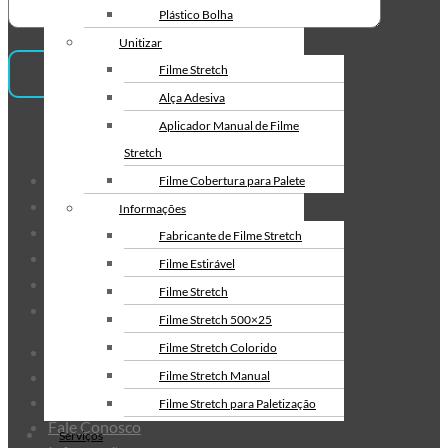
Envelope de Segurança
Plástico Bolha
Personalizado
Unitizar
Envelope Plástico de Segurança
Filme Stretch
Personalizado
Alça Adesiva
Envelope de Segurança para
Aplicador Manual de Filme
Institucional
Correios
Stretch
Sobre Nós
Filme Cobertura para Palete
Produtos
Informações
Serviços
Fabricante de Filme Stretch
Fale Conosco
Filme Estirável
Informações
Filme Stretch
Mapa do Site
Filme Stretch 500×25
Filme Stretch Colorido
Sobre Nós
Produtos
Filme Stretch Manual
Serviços
Filme Stretch para Paletização
Fale Conosco
Filme Stretch sem Tubete
Serviços