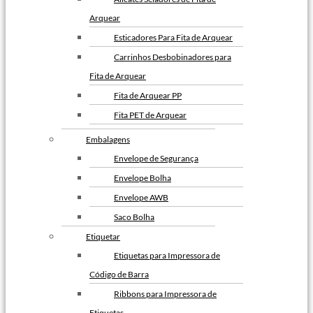
Arquear
Esticadores Para Fita de Arquear
Carrinhos Desbobinadores para
Fita de Arquear
Fita de Arquear PP
Fita PET de Arquear
Selo Metalico para Fita de
Embalagens
Arquear
Envelope de Segurança
Envelope Bolha
Envelope AWB
Saco Bolha
Etiquetar
Etiquetas para Impressora de
Código de Barra
Ribbons para Impressora de
Etiquetas