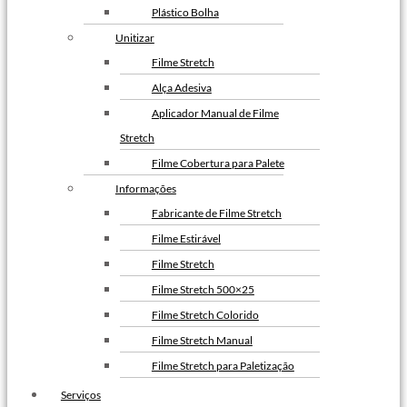
Envelope de Segurança
Plástico Bolha
Personalizado
Unitizar
Envelope Plástico de Segurança
Filme Stretch
Personalizado
Alça Adesiva
Envelope de Segurança para
Aplicador Manual de Filme
Correios
Stretch
Filme Cobertura para Palete
Informações
Fabricante de Filme Stretch
Filme Estirável
Filme Stretch
Filme Stretch 500×25
Filme Stretch Colorido
Filme Stretch Manual
Filme Stretch para Paletização
Filme Stretch sem Tubete
Serviços