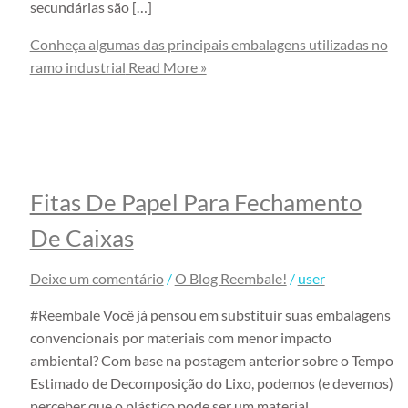
Fita Gomada Personalizada
secundárias são […]
Fita Gomada de Papel
Conheça algumas das principais embalagens utilizadas no
Fita Gomada com Reforço
ramo industrial
Read More »
Fita Gomada
Fabricante de Fita Gomada
Envelope de Segurança
Envelope de Segurança com Lacre
Adesivo
Fitas De Papel Para Fechamento
Envelope de Segurança com
Bolha
De Caixas
Envelope de Segurança com Logo
Deixe um comentário
/
O Blog Reembale!
/
user
da Empresa
Envelope de Segurança
#Reembale Você já pensou em substituir suas embalagens
Inviolável
convencionais por materiais com menor impacto
Envelope de Segurança para
ambiental? Com base na postagem anterior sobre o Tempo
Correios Personalizado
Estimado de Decomposição do Lixo, podemos (e devemos)
perceber que o plástico pode ser um material
Envelope de segurança para E-