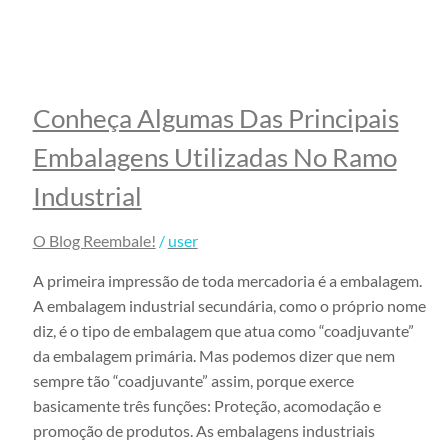
Embalagem
Fita Adesiva Transparente
Fita Adesiva Transparente
48×100
Conheça Algumas Das Principais
Fita Adesiva Transparente
48×50
Embalagens Utilizadas No Ramo
Fita de Arquear
Industrial
Fita de Arquear 10mm
Fita de Arquear 13mm
O Blog Reembale!
/
user
Fita de Arquear 16mm
A primeira impressão de toda mercadoria é a embalagem.
Fita de Arquear PET
A embalagem industrial secundária, como o próprio nome
Fita de Arquear Phoenix
diz, é o tipo de embalagem que atua como “coadjuvante”
Selo para Fita de Arquear
da embalagem primária. Mas podemos dizer que nem
Preço da Fita Gomada
sempre tão “coadjuvante” assim, porque exerce
Personalizada
basicamente três funções: Proteção, acomodação e
Preço da Fita Gomada
promoção de produtos. As embalagens industriais