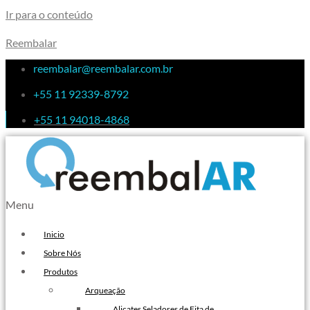
Ir para o conteúdo
Reembalar
reembalar@reembalar.com.br
+55 11 92339-8792
+55 11 94018-4868
Menu
Inicio
Sobre Nós
Produtos
Arqueação
Alicates Seladores de Fita de