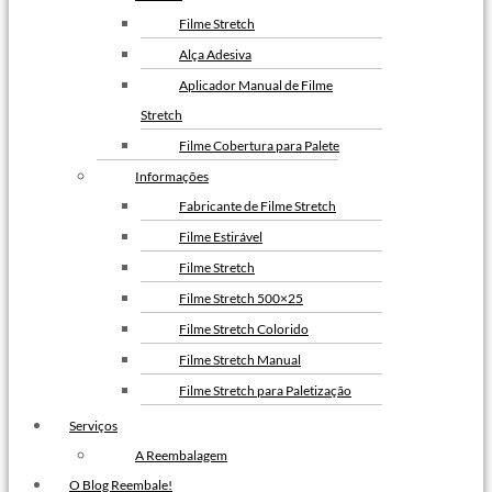
Filme Stretch
Alça Adesiva
Aplicador Manual de Filme
Stretch
Filme Cobertura para Palete
Informações
Fabricante de Filme Stretch
Filme Estirável
Filme Stretch
Filme Stretch 500×25
Filme Stretch Colorido
Filme Stretch Manual
Filme Stretch para Paletização
Filme Stretch sem Tubete
Serviços
Filme Stretch Preto
A Reembalagem
Fita de Arquear PET
O Blog Reembale!