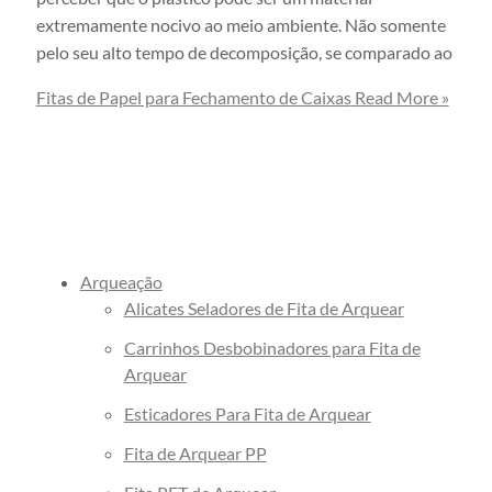
extremamente nocivo ao meio ambiente. Não somente
commerce
pelo seu alto tempo de decomposição, se comparado ao
Envelope de Segurança
Personalizado
Fitas de Papel para Fechamento de Caixas
Read More »
Envelope Plástico de Segurança
Personalizado
Envelope de Segurança para
Correios
Arqueação
Alicates Seladores de Fita de Arquear
Carrinhos Desbobinadores para Fita de
Arquear
Esticadores Para Fita de Arquear
Fita de Arquear PP