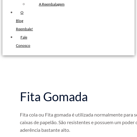
Filme Stretch Preto
A Reembalagem
Fita de Arquear PET
O
Fita de Arquear 10mm
Blog
Reembale!
Fita de Arquear
Fale
Fita Adesiva Transparente
Conosco
48×50
Fita Adesiva
Fita Adesiva Colorida
Fita Adesiva Personalizada
Fita Adesiva Personalizada com
Logomarca
Fita Gomada
Fita Adesiva Personalizada em
Pequena Quantidade
Fita Adesiva Personalizada no
Fita cola ou Fita gomada é utilizada normalmente para s
caixas de papelão. São resistentes e possuem um poder 
Atacado
aderência bastante alto.
Fita Adesiva Personalizada para