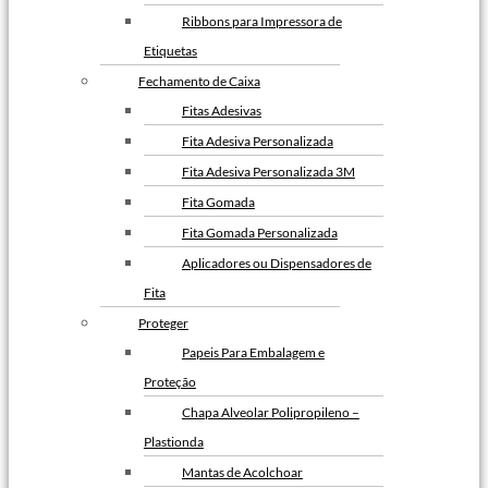
Fita Gomada com Reforço
Ribbons para Impressora de
Fita Gomada
Etiquetas
Fabricante de Fita Gomada
Fechamento de Caixa
Envelope de Segurança
Fitas Adesivas
Envelope de Segurança com Lacre
Fita Adesiva Personalizada
Adesivo
Fita Adesiva Personalizada 3M
Envelope de Segurança com
Fita Gomada
Bolha
Fita Gomada Personalizada
Envelope de Segurança com Logo
Aplicadores ou Dispensadores de
da Empresa
Fita
Envelope de Segurança
Proteger
Inviolável
Papeis Para Embalagem e
Envelope de Segurança para
Proteção
Correios Personalizado
Chapa Alveolar Polipropileno –
Envelope de segurança para E-
Plastionda
commerce
Mantas de Acolchoar